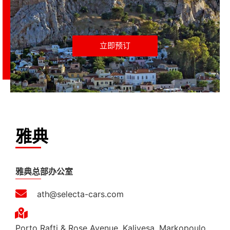
立即预订
雅典
雅典总部办公室
ath@selecta-cars.com
Porto Rafti & Rose Avenue, Kalivesa, Markopoulo