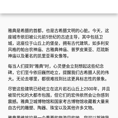
雅典是希腊的首都，也是古希腊文明的心脏。今天，这
座城市依旧被公元前5世纪的古迹主导，其中包括卫
城，这座位于山丘上的堡垒，拥有古代建筑，如多利安
风格的帕台农神庙、古雅典神庙、普罗皮莱亚、厄琉斯
神庙以及著名的凯里亚蒂女像等。
每当人们提到“雅典”时，心灵便会立刻想起这些纪念
碑，它们至今依旧巍然屹立，提醒我们古希腊人民的伟
大。无论去哪里，都很难找到比这更具标志性的景象。
尽管这些建筑已经屹立在这片岩石山丘上2500年，并且
被现代化的大都市包围，但它们的宏伟依然会让你感到
震撼。雅典卫城博物馆和国家考古博物馆收藏着大量来
自古代的雕塑、陶器、珠宝以及其他许多文物。
雅典里维埃拉是一个重要的旅游目的地，您可以驾驶我