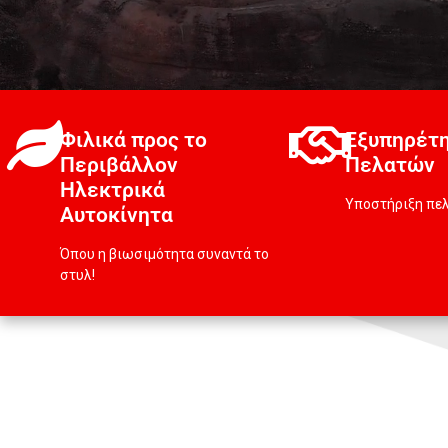
Φιλικά προς το
Εξυπηρέτ
Περιβάλλον
Πελατών
Ηλεκτρικά
Υποστήριξη πελ
Αυτοκίνητα
Όπου η βιωσιμότητα συναντά το
στυλ!