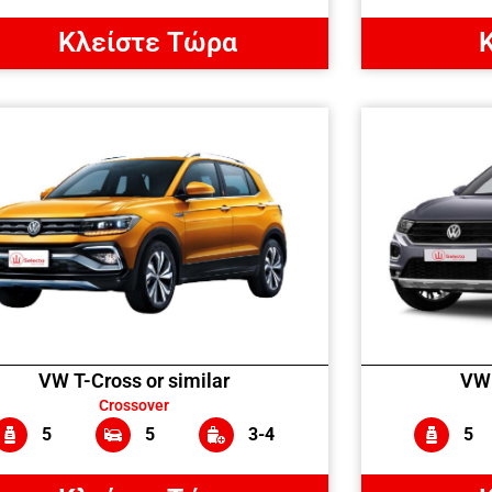
Κλείστε Τώρα
VW T-Cross or similar
VW 
Crossover
5
5
3-4
5