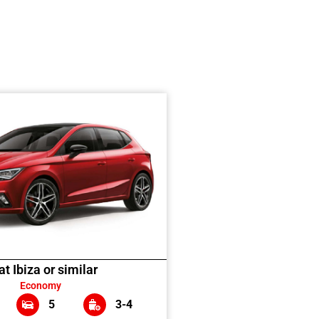
at Ibiza or similar
Economy
5
3-4