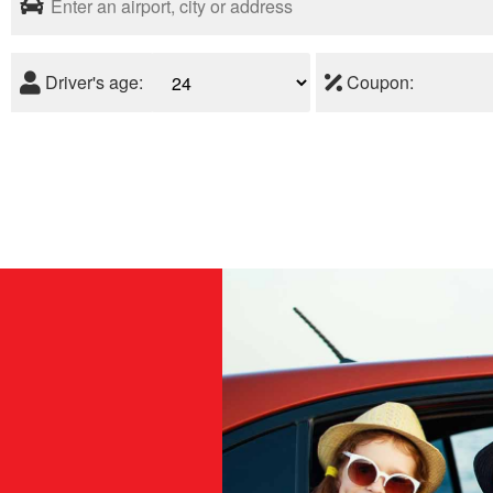
Driver's age:
Coupon: