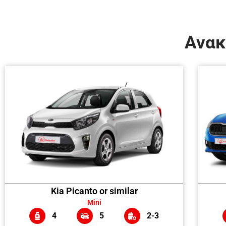
Ανακ
Kia Picanto or similar
Mini
4
5
2-3