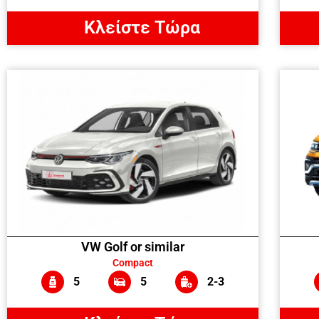
Κλείστε Τώρα
VW Golf or similar
Compact
5
5
2-3