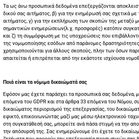
Τα ως άνω προσωπικά δεδομένα επεξεργάζονται αποκλειστικά
δικού σας αιτήματος, β) για την ενημέρωσή σας σχετικά με τ
αιτήματος, γ) για την εκπλήρωση των σκοπών της μεταξύ μ
σημαντικών ενημερώσεων(λ.χ. προσφορές) κατόπιν συγκατά
και ζ) τη συμμόρφωση με τις υποχρεώσεις που επιβάλλοντ
της νομιμοποίησης εσόδων από παράνομες δραστηριότητες)
χρησιμοποιούνται για άλλους σκοπούς, πλην των όσων παρα
απαιτείται ή επιτρέπεται από την εκάστοτε ισχύουσα νομοθ
Ποιά είναι τα νόμιμα δικαιώματά σας
Εφόσον μας έχετε παράσχει τα προσωπικά σας δεδομένα, μπ
επόμενα του GDPR και στα άρθρα 33 επόμενα του Νόμου, σ
δικαιώματος περιορισμού της επεξεργασίας, του δικαιώματ
εφικτό, επικοινωνώντας μαζί μας μέσω ηλεκτρονικού ταχ
στη συγκατάθεσή σας, μπορείτε ανά πάσα στιγμή να την απ
την απόσυρσή της. Σας ενημερώνουμε ότι έχετε το δικαί
ζητήματα που αφορούν την επεξεργασία προσωπικών σας δε