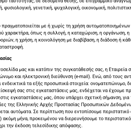
ιθμό ταυτότητας, σε δεδομένα θέσης, σε επιγραμμικό αναγνωρ
φυσιολογική, γενετική, ψυχολογική, οικονομική, πολιτιστικ
υ πραγματοποιείται με ή χωρίς τη χρήση αυτοματοποιημένων
χαρακτήρα, όπως η συλλογή, η καταχώριση, η οργάνωση, η 
ριών, η χρήση, η κοινολόγηση με διαβίβαση, η διάδοση ή κάθ
καταστροφή.
ασίας
σελίδα μας και κατόπιν της συγκατάθεσής σας, η Εταιρεία 
μο και ηλεκτρονική διεύθυνση (e-mail). Ενώ, από τους αν
 ενδεικτικά τα εξής προσωπικά στοιχεία: ονοματεπώνυμο, δι
πίσκεψή σας στις εγκαταστάσεις μας, ενδέχεται να έχουμε π
 στις εγκαταστάσεις μας, όπου υπάρχει σχετική σήμανση, γι
ηγίες της Ελληνικής Αρχής Προστασίας Προσωπικών Δεδομένω
φεται αυτόματα. Σε περίπτωση που εντοπίσουμε περιστατικό 
1) ακόμη μήνα, προκειμένου να διερευνήσουμε το περιστατι
έχρι την έκδοση τελεσίδικης απόφασης.