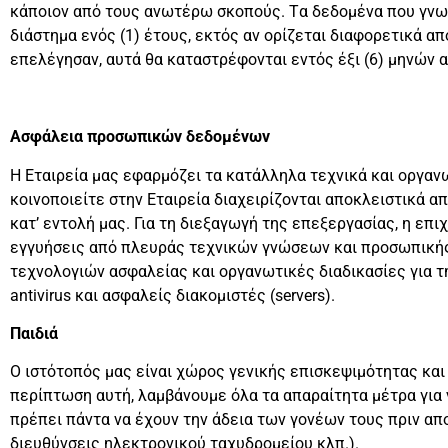
κάποιον από τους ανωτέρω σκοπούς. Tα δεδομένα που γνωσ
διάστημα ενός (1) έτους, εκτός αν ορίζεται διαφορετικά 
επελέγησαν, αυτά θα καταστρέφονται εντός έξι (6) μηνών 
Ασφάλεια προσωπικών δεδομένων
Η Eταιρεία μας εφαρμόζει τα κατάλληλα τεχνικά και οργαν
κοινοποιείτε στην Εταιρεία διαχειρίζονται αποκλειστικά α
κατ’ εντολή μας. Για τη διεξαγωγή της επεξεργασίας, η ε
εγγυήσεις από πλευράς τεχνικών γνώσεων και προσωπικής α
τεχνολογιών ασφαλείας και οργανωτικές διαδικασίες για 
antivirus και ασφαλείς διακομιστές (servers).
Παιδιά
Ο ιστότοπός μας είναι χώρος γενικής επισκεψιμότητας κα
περίπτωση αυτή, λαμβάνουμε όλα τα απαραίτητα μέτρα για 
πρέπει πάντα να έχουν την άδεια των γονέων τους πριν α
διευθύνσεις ηλεκτρονικού ταχυδρομείου κλπ.).