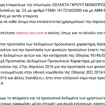
νυμη εταιρεία με την επωνυμία «ΣΕΛΕΚΤΑ ΓΚΡΟΥΠ ΜΟΝΟΠΡΟΣΩΠ
Οδυσσέως αρ. 23, με αριθμό ΓΕΜΗ 161721603000 και με ΑΦΜ 
νη με αυτήν εταιρεία.
αι σε κάθε άτομο που επισκέπτεται/χρησιμοποιεί την παρούσ
 ιστότοπο
selecta-cars.com
ο οποίος, όπως και το σύνολο του 
ια την προστασία των δεδομένων προσωπικού χαρακτήρα, δηλα
βουλίου για την προστασία των φυσικών προσώπων έναντι τ
ν δεδομένων αυτών και την κατάργηση της Οδηγίας 95/46/Ε
Αρχή Προστασίας Δεδομένων Προσωπικού Χαρακτήρα, μέτρα ε
ουλίου της 27ης Απριλίου 2016 για την προστασία των φυσι
ενσωμάτωση στην εθνική νομοθεσία της Οδηγίας (ΕΕ) 2016
2016 και άλλες διατάξεις», ήτοι στον ελληνικό νόμο περί π
19.
ουμε το απόρρητο και τα προσωπικά δεδομένα των χρηστών/
χουμε εφαρμόσει μέχρι στιγμής μια σειρά ενεργειών, κανόνων