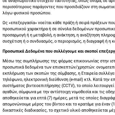
σε αναγνωριστικό στοιχείο ταυτότητας, όπως όνομα, σε αρ
περισσότερους παράγοντες που προσιδιάζουν στη σωματική, 
λόγω φυσικού προσώπου.
Ως «επεξεργασία» νοείται κάθε πράξη ή σειρά πράξεων πο
προσωπικού χαρακτήρα ή σε σύνολα δεδομένων προσωπικού 
προσαρμογή ή η μεταβολή, η ανάκτηση, η αναζήτηση πληροφο
συσχέτιση ή ο συνδυασμός, ο περιορισμός, η διαγραφή ή η 
Προσωπικά Δεδομένα που συλλέγουμε και σκοποί επεξεργ
Μέσω της συμπλήρωσης της φόρμας επικοινωνίας στην ιστο
προσωπικά δεδομένα των επισκεπτών/χρηστών: ονοματεπώνυ
εκπλήρωση των σκοπών της σύμβασης, η Εταιρεία συλλέγει
τηλέφωνο, ηλεκτρονική διεύθυνση (e-mail) κτλ. Κατά την ε
συστήματος βιντεοεπιτήρησης (CCTV), το οποίο λειτουργεί
αγαθών, σύμφωνα με την αντίστοιχη νομοθεσία και τις οδ
αποθηκεύεται για επτά (7) ημέρες, μετά τις οποίες διαγρά
απομονώνουμε μέρος του βίντεο και το κρατάμε για έναν (
δικαστικές διαδικασίες, το σχετικό υλικό αποθηκεύεται μ