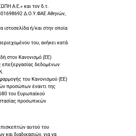
Η Α.Ε.» και τον δ.τ.
801698692 Δ.Ο.Υ.ΦΑΕ Αθηνών,
α ιστοσελίδα ή/και στην οποία
περιεχομένου του, ανήκει κατά
δή στον Κανονισμό (ΕΕ)
ης επεξεργασίας δεδομένων
Κ.
φαρμογής του Κανονισμού (ΕΕ)
κών προσώπων έναντι της
/680 του Ευρωπαϊκού
ροστασίας προσωπικών
επισκεπτών αυτού του
 και διαδικασιών, για να