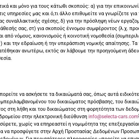
 και μόνο για τους κάτωθι σκοπούς: α) για την επικοινωνία
ις υπηρεσίες μας και ό,τι άλλο επιθυμείτε να γνωρίζετε για 
ας συναλλακτικής σχέσης, δ) για την πρόσληψη νέων εργαζο
θεσής σας, στ) για σκοπούς έννομου συμφέροντος (λ.χ. πρ
αι από νόμους, κανονισμούς ή κοινοτική νομοθεσία (συμπερ
 και την εδραίωση ή την υπεράσπιση νομικής απαίτησης. Τ
τέθηκαν ανωτέρω, εκτός αν λάβουμε την προηγούμενη άδειά 
εσία.
ορείτε να ασκήσετε τα δικαιώματά σας, όπως αυτά ειδικότε
υμπεριλαμβανομένου του δικαιώματος πρόσβασης, του δικαι
ος στη λήθη και του δικαιώματος στη φορητότητα των δεδομ
υδρομείου στην ηλεκτρονική διεύθυνση
info@selecta-cars.com
οσύρετε, χωρίς να επηρεαστεί η νομιμότητα της επεξεργασία
ωμα να προσφύγετε στην Αρχή Προστασίας Δεδομένων Προσωπ
δομένων. Για περισσότερες πληροφορίες μπορείτε να επισκ