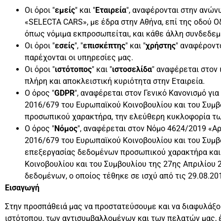
Οι όροι "
εμείς
" και "
Εταιρεία
", αναφέρονται στην ανώ
«SELECTA CARS», με έδρα στην Αθήνα, επί της οδού 
όπως νόμιμα εκπροσωπείται, και κάθε άλλη συνδεδεμέ
Οι όροι "
εσείς
", "
επισκέπτης
" και "
χρήστης
" αναφέροντ
παρέχονται οι υπηρεσίες μας.
Οι όροι "
ιστότοπος
" και "
ιστοσελίδα
" αναφέρεται στον
πλήρη και αποκλειστική κυριότητα στην Εταιρεία.
Ο όρος "
GDPR
", αναφέρεται στον Γενικό Κανονισμό γ
2016/679 του Ευρωπαϊκού Κοινοβουλίου και του Συμ
προσωπικού χαρακτήρα, την ελεύθερη κυκλοφορία τω
Ο όρος "
Νόμος
", αναφέρεται στον Νόμο 4624/2019 «
2016/679 του Ευρωπαϊκού Κοινοβουλίου και του Συμβ
επεξεργασίας δεδομένων προσωπικού χαρακτήρα και 
Κοινοβουλίου και του Συμβουλίου της 27ης Απριλίου 
δεδομένων, ο οποίος τέθηκε σε ισχύ από τις 29.08.20
Εισαγωγή
Στην προσπάθειά μας να προστατεύσουμε και να διαφυλάξ
ιστότοπου, των αντισυμβαλλομένων και των πελατών μας, έ