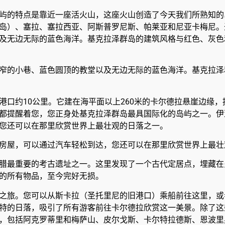
屿的特点是靠近一座活火山，这座火山创造了今天我们所熟知的
岛）、塞拉、塞拉西亚、阿斯普罗尼斯、帕莱亚和尼亚卡梅尼。
及无边无际的蓝色海洋。基克拉泽群岛的建筑风格与红色、灰色
窄的小巷、蓝色圆顶的教堂以及无边无际的蓝色海洋。基克拉泽
港口约10公里。它建在海平面以上260米的卡尔德拉悬崖边缘
都提醒着您，您正身处基克拉泽群岛最具国际化的岛屿之一。伊
您还可以在那里欣赏世界上最壮观的日落之一。
房屋，可以通过汽车轻松到达，您还可以在那里欣赏世界上最壮
腊最重要的考古遗址之一。这里发现了一个古代定居点，埋藏在
的所有物品，至今完好无损。
之旅。您可以从斯卡拉（圣托里尼的旧港口）乘船前往这里，或
特的日落，吸引了所有游客前往卡尔德拉欣赏这一美景。除了这
，包括阿克罗蒂里和梅萨山、皮尔戈斯、卡尔特拉德斯、恩波里