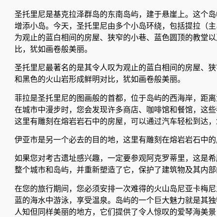
圣托里尼是基克拉泽群岛的东南岛屿，建于悬崖上。这个岛
增添小岛。今天，圣托里尼由多个小岛环绕，包括提拉（主
为观止的蓝白相间的房屋、狭窄的小巷、蓝色圆顶的教堂以
比，犹如画卷般美丽。
圣托里尼最著名的是其令人叹为观止的蓝白相间的房屋、狭
和黑色的火山岩形成鲜明对比，犹如画卷般美丽。
菲拉是圣托里尼的图画般的首都，位于岛屿的西海岸，距离
在城市中漫步时，您会发现许多商店、咖啡馆和餐馆，这些
这里有雕刻在熔岩岩石中的房屋，可以通过汽车轻松到达，
伊亚市是另一个必去的目的地，这里有雕刻在熔岩岩石中的
如果您对考古遗址感兴趣，一定要参观阿克罗蒂里，这是希
整个城市和岛屿，并重新塑造了它，保护了建筑物及其内部
在您的旅行期间，您必须安排一次难得的火山岛尼亚卡梅尼
蓝的海水中游泳，享受温泉。岛屿的一个巨大魅力就是其独
人知但同样美丽的地方，它们提供了令人惊叹的爱琴海美景