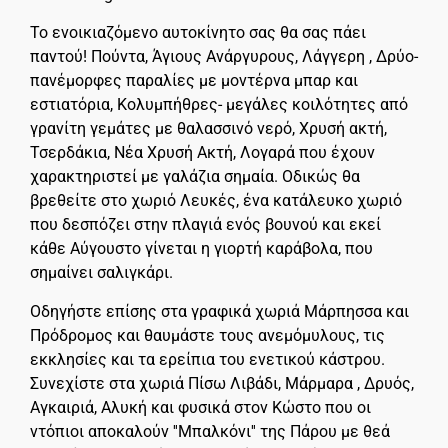
Το ενοικιαζόμενο αυτοκίνητο σας θα σας πάει
παντού! Πούντα, Άγιους Ανάργυρους, Λάγγερη , Δρύο-
πανέμορφες παραλίες με μοντέρνα μπαρ και
εστιατόρια, Κολυμπήθρες- μεγάλες κοιλότητες από
γρανίτη γεμάτες με θαλασσινό νερό, Χρυσή ακτή,
Τσερδάκια, Νέα Χρυσή Ακτή, Λογαρά που έχουν
χαρακτηριστεί με γαλάζια σημαία. Οδικώς θα
βρεθείτε στο χωριό Λευκές, ένα κατάλευκο χωριό
που δεσπόζει στην πλαγιά ενός βουνού και εκεί
κάθε Αύγουστο γίνεται η γιορτή καράβολα, που
σημαίνει σαλιγκάρι.
Οδηγήστε επίσης στα γραφικά χωριά Μάρπησσα και
Πρόδρομος και θαυμάστε τους ανεμόμυλους, τις
εκκλησίες και τα ερείπια του ενετικού κάστρου.
Συνεχίστε στα χωριά Πίσω Λιβάδι, Μάρμαρα , Δρυός,
Αγκαιριά, Αλυκή και φυσικά στον Κώστο που οι
ντόπιοι αποκαλούν ''Μπαλκόνι'' της Πάρου με θεά